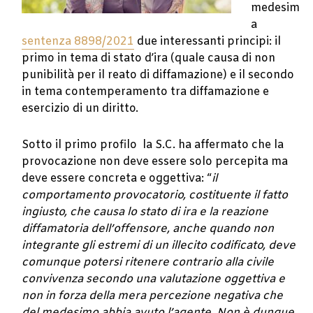
medesim
a
sentenza 8898/2021
due interessanti principi: il
primo in tema di stato d’ira (quale causa di non
punibilità per il reato di diffamazione) e il secondo
in tema contemperamento tra diffamazione e
esercizio di un diritto.
Sotto il primo profilo la S.C. ha affermato che la
provocazione non deve essere solo percepita ma
deve essere concreta e oggettiva: “
il
comportamento provocatorio, costituente il fatto
ingiusto, che causa lo stato di ira e la reazione
diffamatoria dell’offensore, anche quando non
integrante gli estremi di un illecito codificato, deve
comunque potersi ritenere contrario alla civile
convivenza secondo una valutazione oggettiva e
non in forza della mera percezione negativa che
del medesimo abbia avuto l’agente. Non è dunque