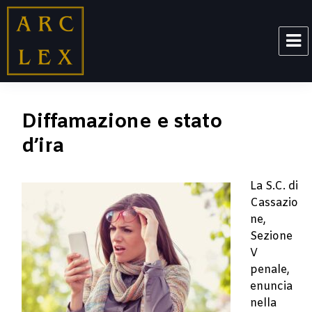
ARCLEX
Diffamazione e stato
d’ira
La S.C. di
Cassazio
ne,
Sezione
V
penale,
enuncia
nella