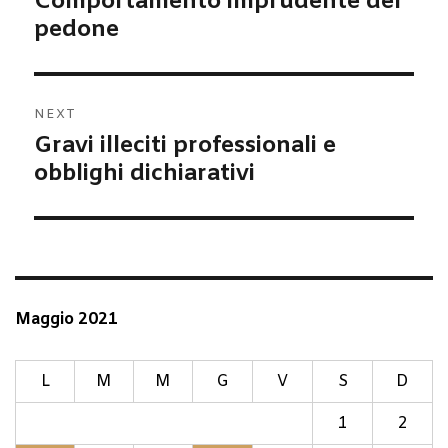
Comportamento imprudente del
post:
pedone
NEXT
Gravi illeciti professionali e
Next
post:
obblighi dichiarativi
Maggio 2021
L
M
M
G
V
S
D
1
2