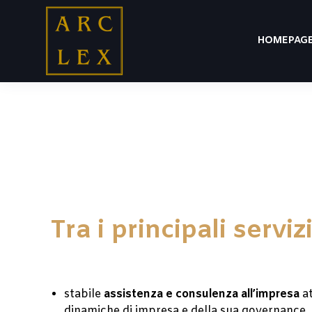
HOMEPAG
ARCLEX
Tra i principali servizi
stabile
assistenza e consulenza all’impresa
at
dinamiche di impresa e della sua governance, si