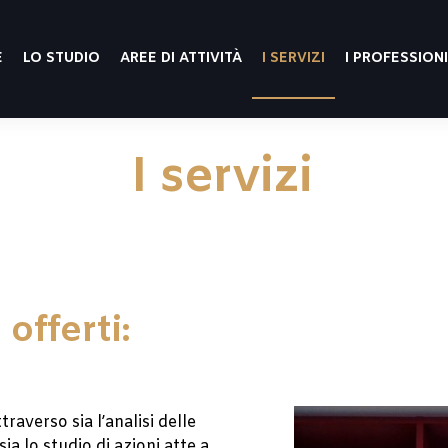
E
LO STUDIO
AREE DI ATTIVITÀ
I SERVIZI
I PROFESSION
I servizi
 offerti:
traverso sia l’analisi delle
a lo studio di azioni atte a