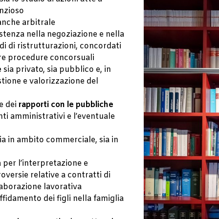
enzioso
 anche arbitrale
istenza nella negoziazione e nella
i di ristrutturazioni, concordati
ltre procedure concorsuali
e
sia privato, sia pubblico e, in
tione e valorizzazione del
e dei
rapporti con le pubbliche
nti amministrativi e l’eventuale
ia in ambito commerciale, sia in
 per l’interpretazione e
roversie relative a contratti di
laborazione lavorativa
fidamento dei figli nella famiglia