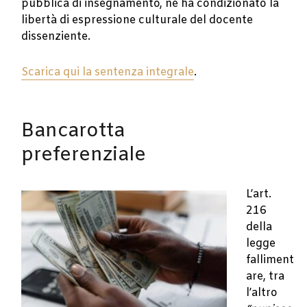
pubblica di insegnamento, né ha condizionato la
libertà di espressione culturale del docente
dissenziente.
Scarica qui la sentenza integrale
.
Bancarotta
preferenziale
L’art.
216
della
legge
falliment
are, tra
l’altro