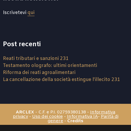
Iscrivetevi
qui
Post recenti
Reati tributari e sanzioni 231
Testamento olografo: ultimi orientamenti
Riforma dei reati agroalimentari
La cancellazione della società estingue l’illecito 231
ARCLEX
- C.F. e P.I. 02759380138 -
Informativa
privacy
-
Uso dei cookie
-
Informativa IA
-
Parità di
genere
-
Credits