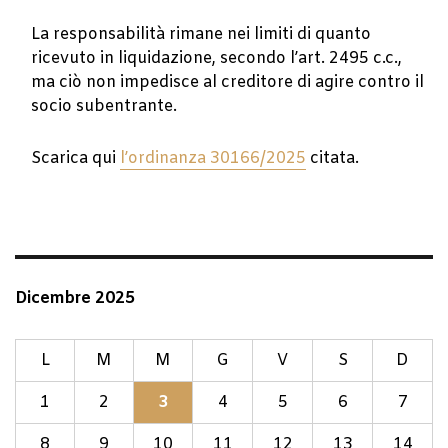
La responsabilità rimane nei limiti di quanto
ricevuto in liquidazione, secondo l’art. 2495 c.c.,
ma ciò non impedisce al creditore di agire contro il
socio subentrante.
Scarica qui
l’ordinanza 30166/2025
citata.
Dicembre 2025
L
M
M
G
V
S
D
1
2
3
4
5
6
7
8
9
10
11
12
13
14