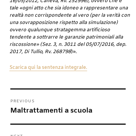
16/05/2012, Caneva, Rv. 252996), ovvero che è
tale «ogni atto che sia idoneo a rappresentare una
realtà non corrispondente al vero (per la verità con
una sovrapposizione rispetto alla simulazione)
ovvero qualunque stratagemma artificioso
tendente a sottrarre le garanzie patrimoniali alla
riscossione» (Sez. 3, n. 3011 del 05/07/2016, dep.
2017, Di Tullio, Rv. 268798
)».
Scarica qui la sentenza integrale.
Navigazione
PREVIOUS
articoli
Maltrattamenti a scuola
Previous
post: