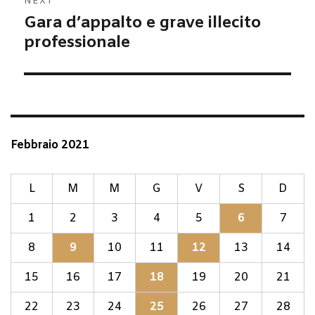
NEXT
Gara d’appalto e grave illecito
Next
post:
professionale
Febbraio 2021
L
M
M
G
V
S
D
1
2
3
4
5
6
7
8
9
10
11
12
13
14
15
16
17
18
19
20
21
22
23
24
25
26
27
28