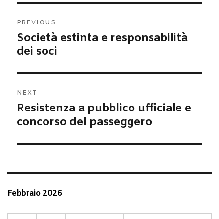
Navigazione
PREVIOUS
articoli
Società estinta e responsabilità
Previous
post:
dei soci
NEXT
Resistenza a pubblico ufficiale e
Next
post:
concorso del passeggero
Febbraio 2026