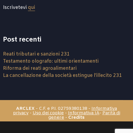
Iscrivetevi
qui
Post recenti
Reati tributari e sanzioni 231
Testamento olografo: ultimi orientamenti
Riforma dei reati agroalimentari
La cancellazione della società estingue l’illecito 231
ARCLEX
- C.F. e P.I. 02759380138 -
Informativa
privacy
-
Uso dei cookie
-
Informativa IA
-
Parità di
genere
-
Credits