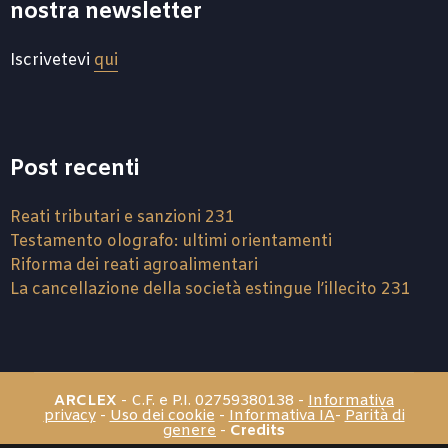
nostra newsletter
Iscrivetevi
qui
Post recenti
Reati tributari e sanzioni 231
Testamento olografo: ultimi orientamenti
Riforma dei reati agroalimentari
La cancellazione della società estingue l’illecito 231
ARCLEX
- C.F. e P.I. 02759380138 -
Informativa
privacy
-
Uso dei cookie
-
Informativa IA
-
Parità di
genere
-
Credits