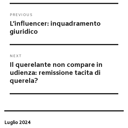
Navigazione
PREVIOUS
articoli
L’influencer: inquadramento
Previous
post:
giuridico
NEXT
Il querelante non compare in
Next
post:
udienza: remissione tacita di
querela?
Luglio 2024