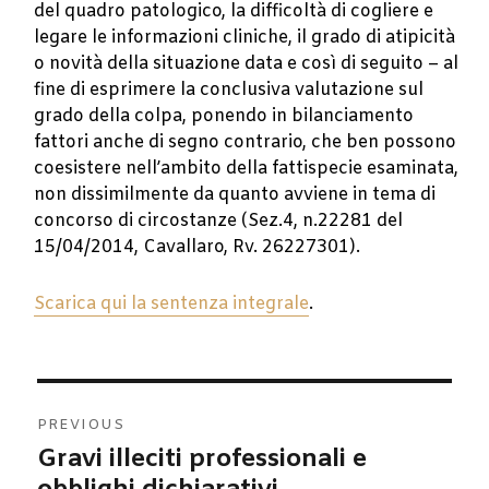
del quadro patologico, la difficoltà di cogliere e
legare le informazioni cliniche, il grado di atipicità
o novità della situazione data e così di seguito – al
fine di esprimere la conclusiva valutazione sul
grado della colpa, ponendo in bilanciamento
fattori anche di segno contrario, che ben possono
coesistere nell’ambito della fattispecie esaminata,
non dissimilmente da quanto avviene in tema di
concorso di circostanze (Sez.4, n.22281 del
15/04/2014, Cavallaro, Rv. 26227301).
Scarica qui la sentenza integrale
.
Navigazione
PREVIOUS
articoli
Gravi illeciti professionali e
Previous
post: