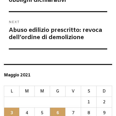
obblighi dichiarativi
NEXT
Abuso edilizio prescritto: revoca
Next
post:
dell’ordine di demolizione
Maggio 2021
L
M
M
G
V
S
D
1
2
3
4
5
6
7
8
9