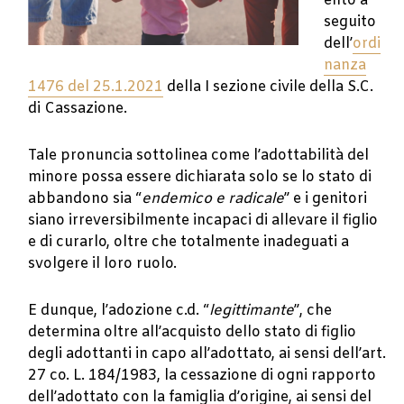
ento a
seguito
dell’
ordi
nanza
1476 del 25.1.2021
della I sezione civile della S.C.
di Cassazione.
Tale pronuncia sottolinea come l’adottabilità del
minore possa essere dichiarata solo se lo stato di
abbandono sia “
endemico e radicale
” e i genitori
siano irreversibilmente incapaci di allevare il figlio
e di curarlo, oltre che totalmente inadeguati a
svolgere il loro ruolo.
E dunque, l’adozione c.d. “
legittimante
”, che
determina oltre all’acquisto dello stato di figlio
degli adottanti in capo all’adottato, ai sensi dell’art.
27 co. L. 184/1983, la cessazione di ogni rapporto
dell’adottato con la famiglia d’origine, ai sensi del