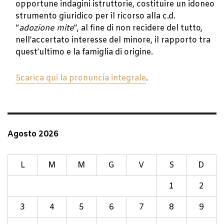
opportune indagini istruttorie, costituire un idoneo
strumento giuridico per il ricorso alla c.d.
“
adozione mite
”, al fine di non recidere del tutto,
nell’accertato interesse del minore, il rapporto tra
quest’ultimo e la famiglia di origine.
Scarica qui la pronuncia integrale
.
Agosto 2026
L
M
M
G
V
S
D
1
2
3
4
5
6
7
8
9